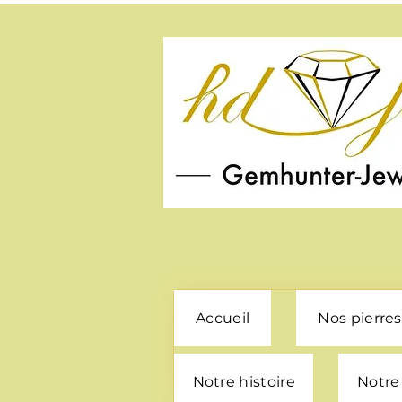
Accueil
Nos pierres
Notre histoire
Notre