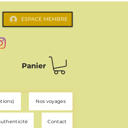
ESPACE MEMBRE
Panier
tions)
Nos voyages
 authenticité
Contact