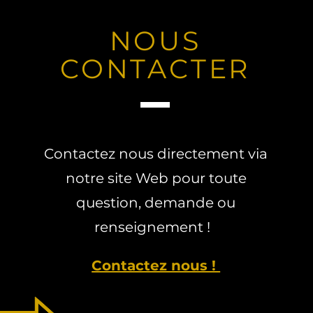
NOUS
CONTACTER
Contactez nous directement via
notre site Web pour toute
question, demande ou
renseignement !
Contactez nous !