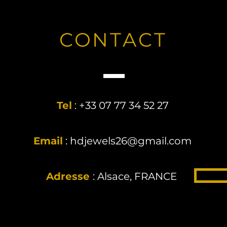
CONTACT
Tel
: +33 07 77 34 52 27
Email
:
hdjewels26@gmail.com
Adresse
: Alsace, FRANCE