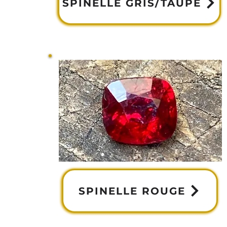
SPINELLE GRIS/TAUPE
SPINELLE ROUGE