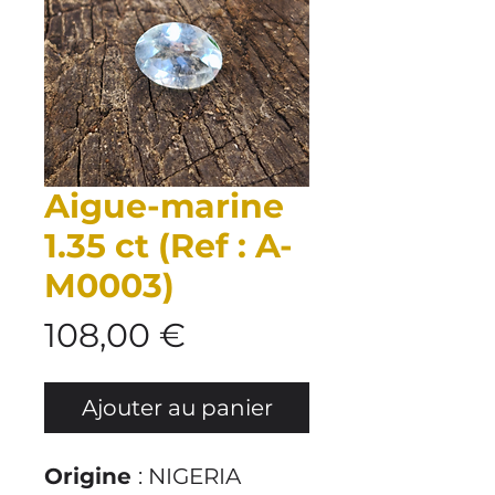
Aigue-marine
1.35 ct (Ref : A-
M0003)
Prix
108,00 €
Ajouter au panier
Origine
: NIGERIA