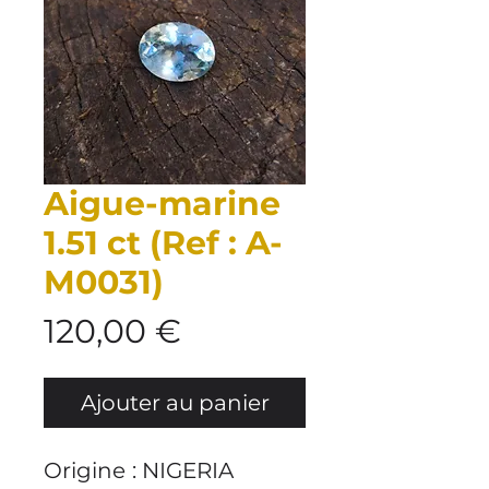
Aigue-marine
1.51 ct (Ref : A-
M0031)
Prix
120,00 €
Ajouter au panier
Origine
: NIGERIA