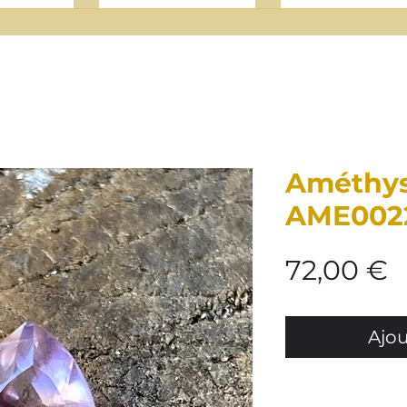
Améthyst
AME002
P
72,00 €
Ajou