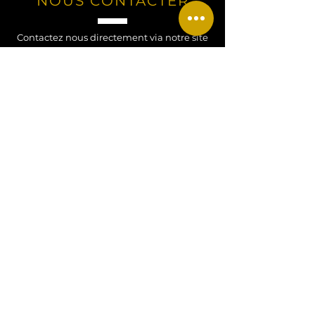
NOUS CONTACTER
Contactez nous directement via notre site
Web pour toute question, demande ou
renseignement !
Contactez nous !
CONTACT
Tel
:
+33 07 77 34 52 27
Email
:
hdjewels26@gmail.com
Adresse
: Alsace, FRANCE
MENTIONS LEGALES