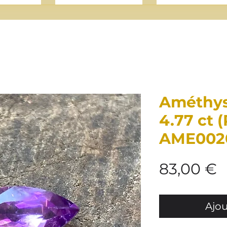
Améthys
4.77 ct (
AME002
P
83,00 €
Ajou