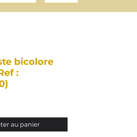
te bicolore
Ref :
0)
rix
ter au panier