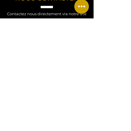
Contactez nous directement via notre site
Web pour toute question, demande ou
renseignement !
Contactez nous !
CONTACT
Tel
:
+33 07 77 34 52 27
Email
:
hdjewels26@gmail.com
Adresse
: Alsace, FRANCE
MENTIONS LEGALES