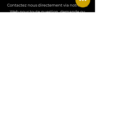
Contactez nous directement via notre site
Web pour toute question, demande ou
renseignement !
Contactez nous !
CONTACT
Tel
:
+33 07 77 34 52 27
Email
:
hdjewels26@gmail.com
Adresse
: Alsace, FRANCE
MENTIONS LEGALES