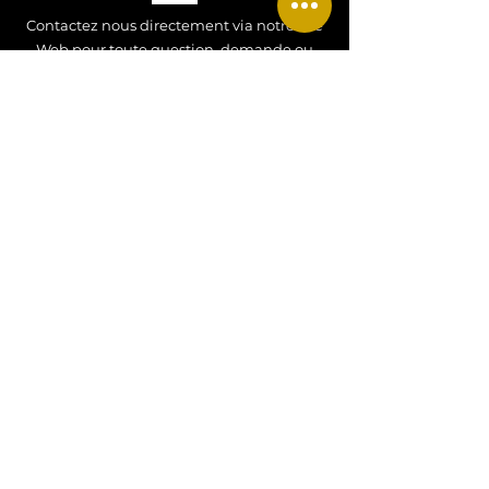
Contactez nous directement via notre site
Web pour toute question, demande ou
renseignement !
Contactez nous !
CONTACT
Tel
:
+33 07 77 34 52 27
Email
:
hdjewels26@gmail.com
Adresse
: Alsace, FRANCE
MENTIONS LEGALES