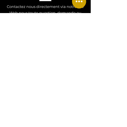
Contactez nous directement via notre site
Web pour toute question, demande ou
renseignement !
Contactez nous !
CONTACT
Tel
:
+33 07 77 34 52 27
Email
:
hdjewels26@gmail.com
Adresse
: Alsace, FRANCE
MENTIONS LEGALES