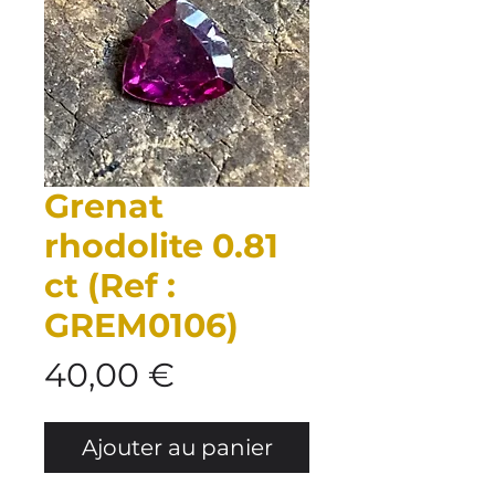
Grenat
rhodolite 0.81
ct (Ref :
GREM0106)
Prix
40,00 €
Ajouter au panier