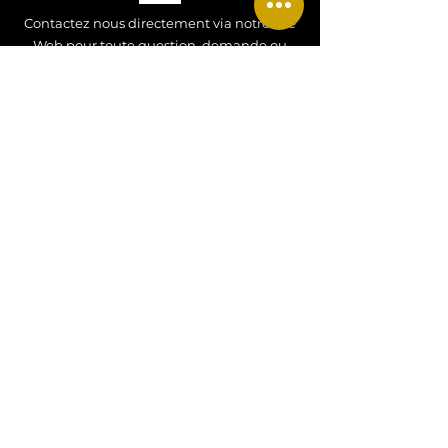
Contactez nous directement via notre site
Web pour toute question, demande ou
renseignement !
Contactez nous !
CONTACT
Tel
:
+33 07 77 34 52 27
Email
:
hdjewels26@gmail.com
Adresse
: Alsace, FRANCE
MENTIONS LEGALES