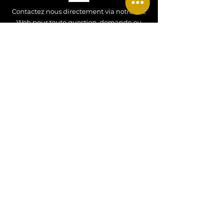
Contactez nous directement via notre site
Web pour toute question, demande ou
renseignement !
Contactez nous !
CONTACT
Tel
:
+33 07 77 34 52 27
Email
:
hdjewels26@gmail.com
Adresse
: Alsace, FRANCE
MENTIONS LEGALES