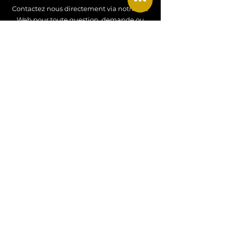
Contactez nous directement via notre site
Web pour toute question, demande ou
renseignement !
Contactez nous !
CONTACT
Tel
:
+33 07 77 34 52 27
Email
:
hdjewels26@gmail.com
Adresse
: Alsace, FRANCE
MENTIONS LEGALES