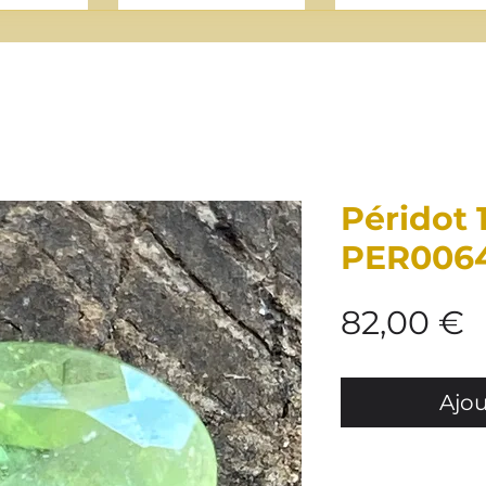
Péridot 1
PER006
P
82,00 €
Ajou