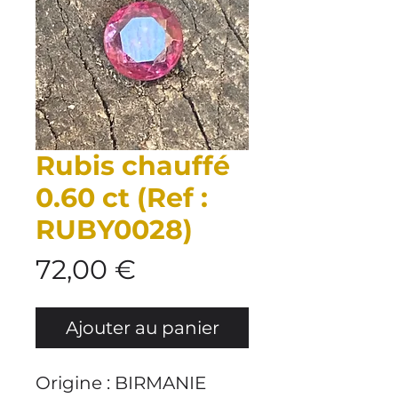
Rubis chauffé
0.60 ct (Ref :
RUBY0028)
Prix
72,00 €
Ajouter au panier
Origine : BIRMANIE