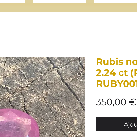
Rubis n
2.24 ct (
RUBY001
350,00 €
Ajou