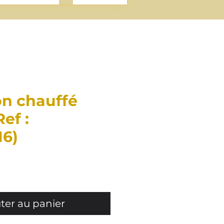
on chauffé
Ref :
6)
Prix
ter au panier