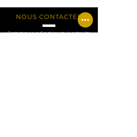
NOUS CONTACTER
Contactez nous directement via notre site
Web pour toute question, demande ou
renseignement !
Contactez nous !
CONTACT
Tel
:
+33 07 77 34 52 27
Email
:
hdjewels26@gmail.com
Adresse
: Alsace, FRANCE