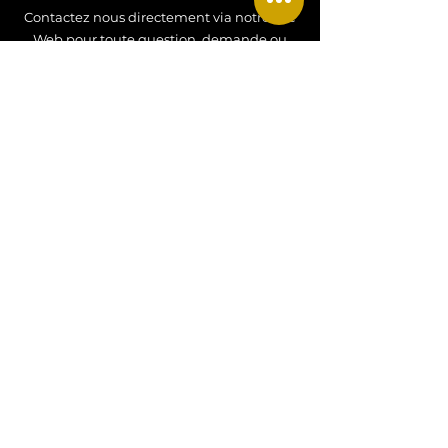
Contactez nous directement via notre site
Web pour toute question, demande ou
renseignement !
Contactez nous !
CONTACT
Tel
:
+33 07 77 34 52 27
Email
:
hdjewels26@gmail.com
Adresse
: Alsace, FRANCE
MENTIONS LEGALES