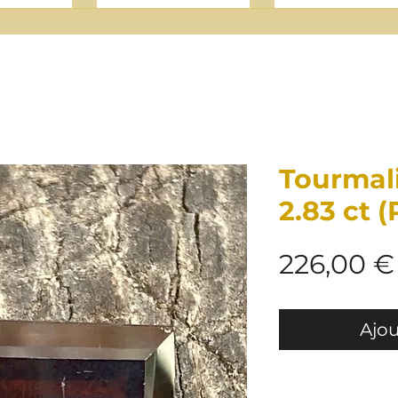
Tourmal
2.83 ct 
226,00 €
Ajou