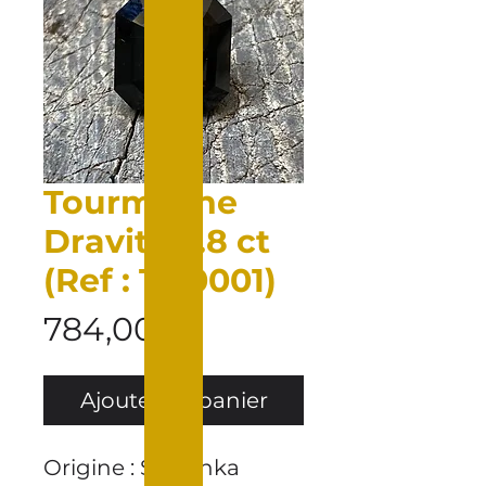
Tourmaline
Dravite 9.8 ct
(Ref : TD0001)
Prix
784,00 €
Ajouter au panier
Origine : Sri Lanka