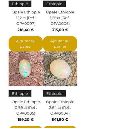
Ethiopie
Ethiopie
Opale Ethiopie
Opale Ethiopie
1.12 ct (Ref :
1.55 ct (Ref :
OPA0007)
OPA0006)
Prix
Prix
218,40 €
315,00 €
Ajouter au
Ajouter au
panier
panier
Ethiopie
Ethiopie
Opale Ethiopie
Opale Ethiopie
0.99 ct (Ref :
2.64 ct (Ref :
OPA0005)
OPA0004)
Prix
Prix
199,20 €
541,80 €