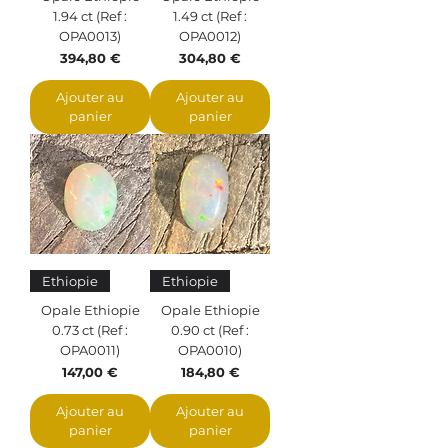
1.94 ct (Ref :
1.49 ct (Ref :
OPA0013)
OPA0012)
Prix
Prix
394,80 €
304,80 €
Ajouter au
Ajouter au
panier
panier
Ethiopie
Ethiopie
Opale Ethiopie
Opale Ethiopie
0.73 ct (Ref :
0.90 ct (Ref :
OPA0011)
OPA0010)
Prix
Prix
147,00 €
184,80 €
Ajouter au
Ajouter au
panier
panier