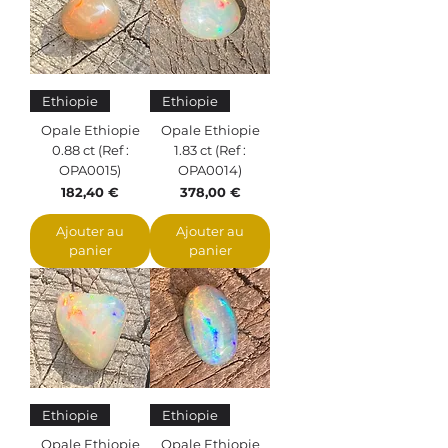
Ethiopie
Ethiopie
Opale Ethiopie
Opale Ethiopie
0.88 ct (Ref :
1.83 ct (Ref :
OPA0015)
OPA0014)
Prix
Prix
182,40 €
378,00 €
Ajouter au
Ajouter au
panier
panier
Ethiopie
Ethiopie
Opale Ethiopie
Opale Ethiopie