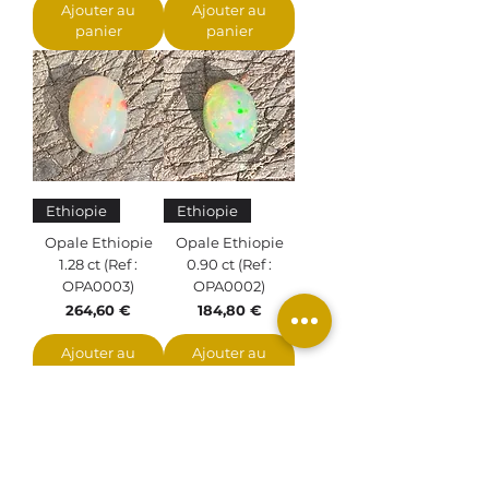
Ajouter au
Ajouter au
panier
panier
Ethiopie
Ethiopie
Opale Ethiopie
Opale Ethiopie
1.28 ct (Ref :
0.90 ct (Ref :
OPA0003)
OPA0002)
Prix
Prix
264,60 €
184,80 €
Ajouter au
Ajouter au
panier
panier