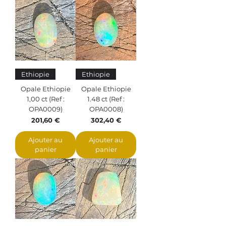
Ethiopie
Ethiopie
Opale Ethiopie
Opale Ethiopie
1,00 ct (Ref :
1.48 ct (Ref :
OPA0009)
OPA0008)
Prix
Prix
201,60 €
302,40 €
Ajouter au
Ajouter au
panier
panier