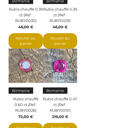
Birmanie
Birmanie
Rubis chauffé 0.39
Rubis chauffé 0.39
ct (Ref :
ct (Ref :
RUBY0030)
RUBY0029)
Prix
Prix
46,00 €
46,00 €
Ajouter au
Ajouter au
panier
panier
Birmanie
Birmanie
Rubis chauffé
Rubis chauffé 0.47
0.60 ct (Ref :
ct (Ref :
RUBY0028)
RUBY0010)
Prix
Prix
72,00 €
216,00 €
Ajouter au
Ajouter au