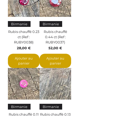
Birmanie
Birmanie
Rubis chauffé 0.23
Rubis chauffé
ct (Ref :
0.44 ct (Ref :
RUBY0038)
RUBY0037)
Prix
Prix
28,00 €
52,00 €
Ajouter au
Ajouter au
panier
panier
Birmanie
Birmanie
Rubis chauffé 0.11
Rubis chauffé 0.13