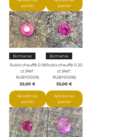
panier
panier
Birmanie
Birmanie
Rubis chauffé 0.18
Rubis chauffé 0.20
ct (Ref :
ct (Ref :
RUBY0009)
RUBY0008)
Prix
Prix
32,00 €
35,00 €
Ajouter au
Ajouter au
panier
panier