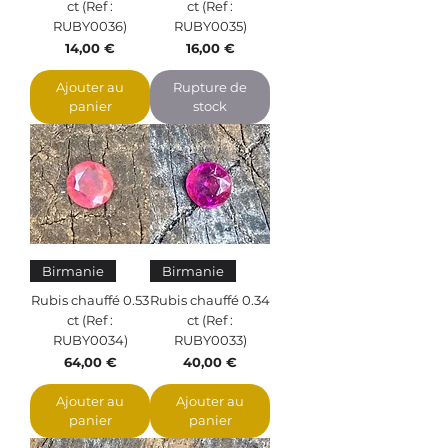
ct (Ref :
ct (Ref :
RUBY0036)
RUBY0035)
Prix
Prix
14,00 €
16,00 €
Ajouter au
Rupture de
panier
stock
Birmanie
Birmanie
Rubis chauffé 0.53
Rubis chauffé 0.34
ct (Ref :
ct (Ref :
RUBY0034)
RUBY0033)
Prix
Prix
64,00 €
40,00 €
Ajouter au
Ajouter au
panier
panier