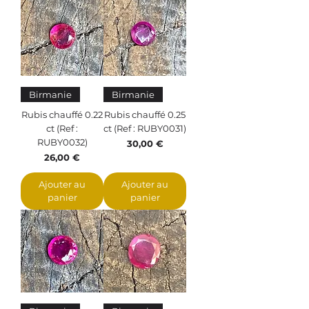
Birmanie
Birmanie
Rubis chauffé 0.22
Rubis chauffé 0.25
ct (Ref :
ct (Ref : RUBY0031)
RUBY0032)
Prix
30,00 €
Prix
26,00 €
Ajouter au
Ajouter au
panier
panier