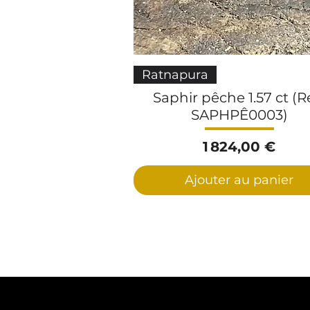
Aperçu rapide
Ratnapura
Saphir pêche 1.57 ct (Re
SAPHPÊ0003)
Prix
1 824,00 €
Ajouter au panier