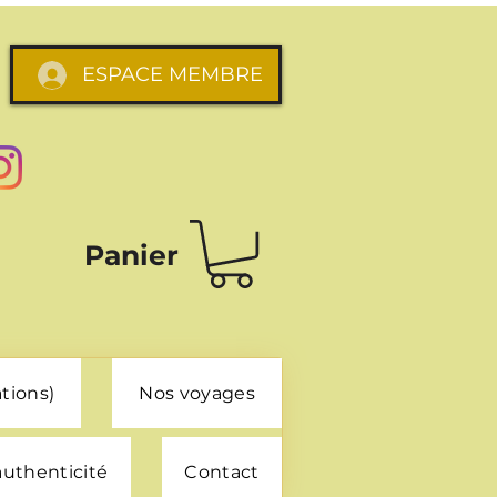
ESPACE MEMBRE
Panier
tions)
Nos voyages
 authenticité
Contact