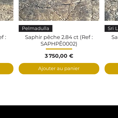
Aperçu rapide
Pelmadulla
Sri 
f :
Saphir pêche 2.84 ct (Ref :
Sa
SAPHPÊ0002)
Prix
3 750,00 €
Ajouter au panier