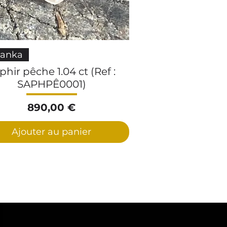
Aperçu rapide
Lanka
phir pêche 1.04 ct (Ref :
SAPHPÊ0001)
Prix
890,00 €
Ajouter au panier