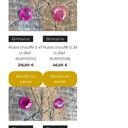
Birmanie
Birmanie
Rubis chauffé 0.47
Rubis chauffé 0.39
ct (Ref :
ct (Ref :
RUBY0010)
RUBY0029)
Prix
Prix
216,00 €
46,00 €
Ajouter au
Ajouter au
panier
panier