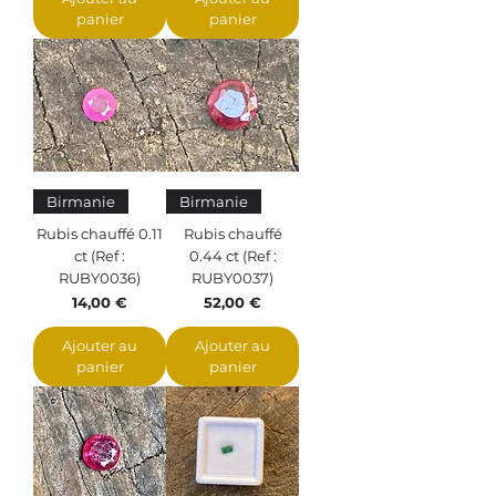
panier
panier
Birmanie
Birmanie
Rubis chauffé 0.11
Rubis chauffé
ct (Ref :
0.44 ct (Ref :
RUBY0036)
RUBY0037)
Prix
Prix
14,00 €
52,00 €
Ajouter au
Ajouter au
panier
panier