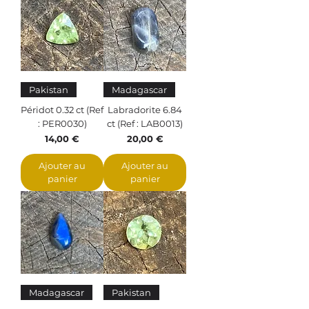
Pakistan
Madagascar
Péridot 0.32 ct (Ref
Labradorite 6.84
: PER0030)
ct (Ref : LAB0013)
Prix
Prix
14,00 €
20,00 €
Ajouter au
Ajouter au
panier
panier
Madagascar
Pakistan