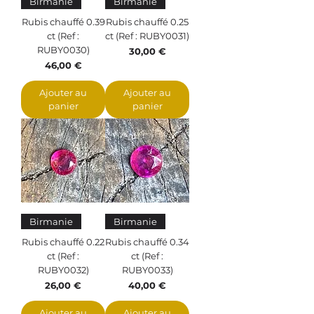
Birmanie
Birmanie
Rubis chauffé 0.39
Rubis chauffé 0.25
ct (Ref :
ct (Ref : RUBY0031)
RUBY0030)
Prix
30,00 €
Prix
46,00 €
Ajouter au
Ajouter au
panier
panier
Birmanie
Birmanie
Rubis chauffé 0.22
Rubis chauffé 0.34
ct (Ref :
ct (Ref :
RUBY0032)
RUBY0033)
Prix
Prix
26,00 €
40,00 €
Ajouter au
Ajouter au