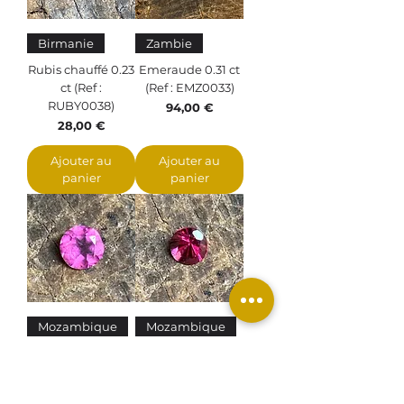
Birmanie
Zambie
Rubis chauffé 0.23
Emeraude 0.31 ct
ct (Ref :
(Ref : EMZ0033)
RUBY0038)
Prix
94,00 €
Prix
28,00 €
Ajouter au
Ajouter au
panier
panier
Mozambique
Mozambique
Grenat rhodolite
Grenat rhodolite
0.59 ct (Ref :
0.72 ct (Ref :
GREM0108)
GREM0128)